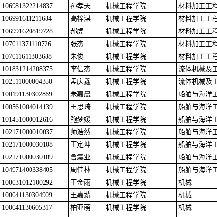
106981322214837
孙孝天
机械工程学院
材料加工工
106991611211684
高梓淇
机械工程学院
材料加工工
106991620819728
郝虎
机械工程学院
材料加工工
107011371110726
张杰
机械工程学院
材料加工工
107011611303688
朱俊
机械工程学院
材料加工工
101831214208375
李信杰
机械工程学院
流体机械及
102511000004350
孟庆鑫
机械工程学院
流体机械及
100191130302869
朱嘉晨
机械工程学院
船舶与海洋
100561004014139
王思琦
机械工程学院
船舶与海洋
101451000012616
鲍梦媛
机械工程学院
船舶与海洋
102171000010037
师浩然
机械工程学院
船舶与海洋
102171000030108
王定坤
机械工程学院
船舶与海洋
102171000030109
鲁震业
机械工程学院
船舶与海洋
104971400338405
周佳林
机械工程学院
船舶与海洋
100031012100292
王金雨
机械工程学院
机械
100041130304909
王嘉薪
机械工程学院
机械
100041130605317
柏亚萌
机械工程学院
机械