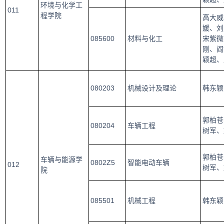
环境与化学工
011
程学院
高大威
媛、刘
085600
材料与化工
宋紫微
刚、阎
颖超、
080203
机械设计及理论
韩东颖
郭柏苍
080204
车辆工程
树军、
郭柏苍
车辆与能源学
0802Z5
智能电动车辆
012
树军、
院
085501
机械工程
韩东颖