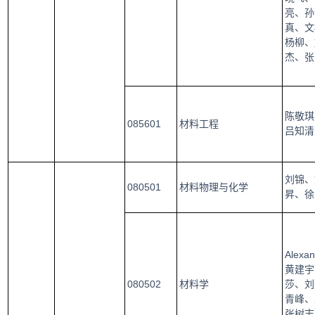
亮、孙
真、文
杨柳、
杰、张
陈敬琪
085601
材料工程
吕知清
刘锦、
080501
材料物理与化学
昇、徐
Ale
黄建宇
080502
材料学
莎、刘
青峰、
张树志