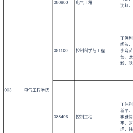
080800
电气工程
沈虹、
丁伟利
闫敬、
081100
控制科学与工程
李晓苗
营、张
毅、耿
003
电气工程学院
丁伟利
新平、
085406
控制工程
李雅倩
宇、罗
虎、韩