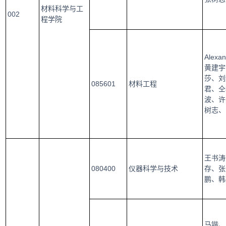
材料科学与工
002
程学院
Ale
黄建宇
莎、刘
085601
材料工程
君、仝
波、许
树志、
王书涛
080400
仪器科学与技术
存、张
鹏、韩
马锴、