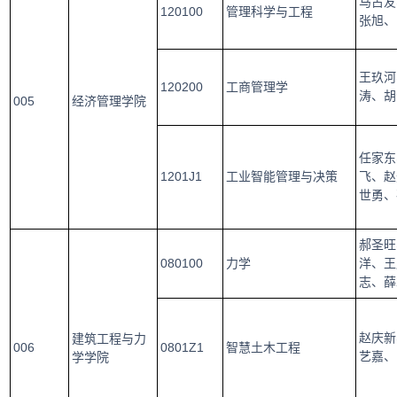
马占友
120100
管理科学与工程
张旭、
王玖河
120200
工商管理学
涛、胡
005
经济管理学院
任家东
1201J1
工业智能管理与决策
飞、赵
世勇、
郝圣旺
080100
力学
洋、王
志、薛
赵庆新
建筑工程与力
006
0801Z1
智慧土木工程
艺嘉、
学学院