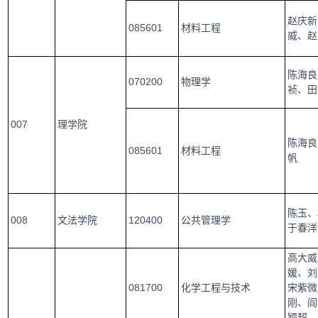
赵庆新
085601
材料工程
威、赵
陈海良
070200
物理学
祯、田
007
理学院
陈海良
085601
材料工程
帆
陈玉、
008
文法学院
120400
公共管理学
于春洋
高大威
媛、刘
081700
化学工程与技术
宋紫微
刚、阎
颖超、