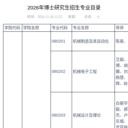
2026年博士研究生招生专业目录
时间：2024-11-26 12:25
来源：
点击：
0
学院代码
学院名称
专业代码
专业名称
导师
080201
机械制造及其自动化
陈昊、
艾超、
博、胡
080202
机械电子工程
娜、刘
杨慧、
辉、赵
白振华
毅、郝
080203
机械设计及理论
杰、卢
东城、
宜亚丽