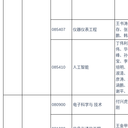
王书涛
085407
仪器仪表工程
存、张
鹏、韩
丁伟利
伟、华
峰、孙
宝、李
085410
人工智能
培明、
淑清、
彦涛、
涵鹏、
谢平、
付兴虎
080900
电子科学与 技术
刚
王金甲