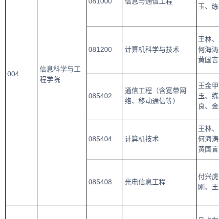
081000
信息与通信工程
玉、练
王林、
081200
计算机科学与技术
何海涛
黄国言
信息科学与工
004
程学院
王金甲
通信工程（含宽带网
085402
玉、练
络、移动通信等）
良、金
王林、
085404
计算机技术
何海涛
黄国言
付兴虎
085408
光电信息工程
刚、王