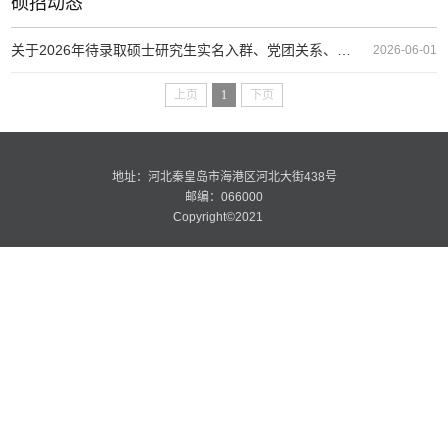
硕招动态
关于2026年待录取硕士研究生实名入群、党团关系、档案接转等事项的通知
2026-06-01
上页
1
下页
地址：河北秦皇岛市海港区河北大街438号
邮编：066000
Copyright©2021