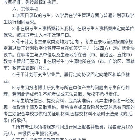
收费标准，则按新标准执行。
六、其他事项
1.该项目录取的考生，入学后在学生管理方面与普通计划录取学
生执行相同要求。
2.非在职考生人事档案转入我校，在职考生人事档案由定向单位
保管。被录取考生入学不迁转户口。
3.骨干计划考生录取类别均为“定向”，考生在录取前须按国家规
定通过骨干计划数字化管理平台在线签订三方（或四方）定向就业协
议书。在职考生与原单位以及生源地所在省（市、自治区、直辖市）
教育主管部门签订；非在职考生与生源地所在省（市、自治区、直辖
市）教育主管部门签订。
4.骨干计划研究生毕业后，履行定向协议回定向地区和单位就
业。
5.考生因报考博士研究生与所在单位产生的问题由考生自行处
理。若因此造成考生不能考试或无法录取，我校不承担责任。
6.考生填报信息、提交资料，应真实准确，凡弄虚作假者一经发
现一律取消申请及录取资格。资格审查或录取阶段发现信息有问题的
考生须配合学校提供相关证明材料,因提交材料不及时无法录取的,后
果自行承担。
7.所有考生均须按规定时间进行网上报名并缴费，报名费为160
元/人，未缴费考生报名无效。