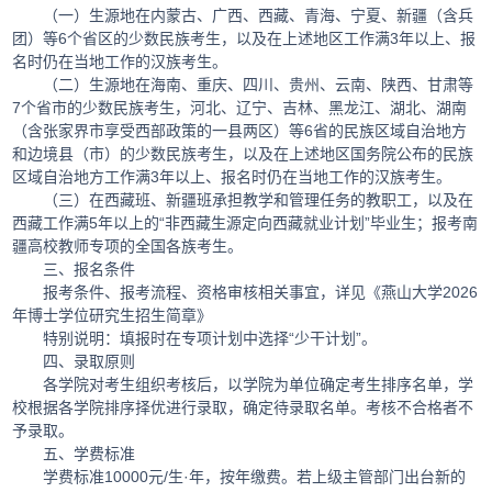
（一）生源地在内蒙古、广西、西藏、青海、宁夏、新疆（含兵
团）等6个省区的少数民族考生，以及在上述地区工作满3年以上、报
名时仍在当地工作的汉族考生。
（二）生源地在海南、重庆、四川、贵州、云南、陕西、甘肃等
7个省市的少数民族考生，河北、辽宁、吉林、黑龙江、湖北、湖南
（含张家界市享受西部政策的一县两区）等6省的民族区域自治地方
和边境县（市）的少数民族考生，以及在上述地区国务院公布的民族
区域自治地方工作满3年以上、报名时仍在当地工作的汉族考生。
（三）在西藏班、新疆班承担教学和管理任务的教职工，以及在
西藏工作满5年以上的“非西藏生源定向西藏就业计划”毕业生；报考南
疆高校教师专项的全国各族考生。
三、报名条件
报考条件、报考流程、资格审核相关事宜，详见《燕山大学2026
年博士学位研究生招生简章》
特别说明：填报时在专项计划中选择“少干计划”。
四、录取原则
各学院对考生组织考核后，以学院为单位确定考生排序名单，学
校根据各学院排序择优进行录取，确定待录取名单。考核不合格者不
予录取。
五、学费标准
学费标准10000元/生·年，按年缴费。若上级主管部门出台新的